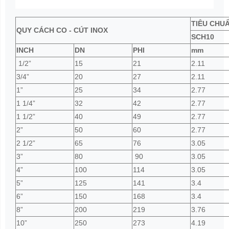
TIÊU CHU
QUY CÁCH CO - CÚT INOX
SCH10
INCH
DN
PHI
mm
1/2”
15
21
2.11
3/4”
20
27
2.11
1”
25
34
2.77
1 1/4”
32
42
2.77
1 1/2”
40
49
2.77
2”
50
60
2.77
2 1/2”
65
76
3.05
3”
80
90
3.05
4”
100
114
3.05
5”
125
141
3.4
6”
150
168
3.4
8”
200
219
3.76
10”
250
273
4.19