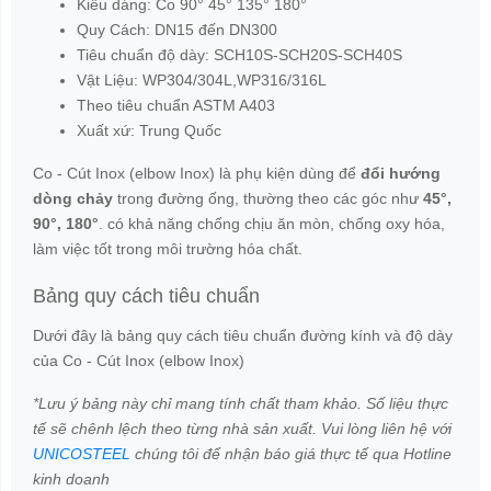
Kiểu dáng: Co 90° 45° 135° 180°
Quy Cách: DN15 đến DN300
Tiêu chuẩn độ dày: SCH10S-SCH20S-SCH40S
Vật Liệu: WP304/304L,WP316/316L
Theo tiêu chuẩn ASTM A403
Xuất xứ: Trung Quốc
Co - Cút Inox (elbow Inox) là phụ kiện dùng để
đổi hướng
dòng chảy
trong đường ống, thường theo các góc như
45°,
90°, 180°
. có khả năng chống chịu ăn mòn, chống oxy hóa,
làm việc tốt trong môi trường hóa chất.
Bảng quy cách tiêu chuẩn
Dưới đây là bảng quy cách tiêu chuẩn đường kính và độ dày
của Co - Cút Inox (elbow Inox)
*Lưu ý bảng này chỉ mang tính chất tham khảo. Số liệu thực
tế sẽ chênh lệch theo từng nhà sản xuất. Vui lòng liên hệ với
UNICOSTEEL
chúng tôi để nhận báo giá thực tế qua Hotline
kinh doanh