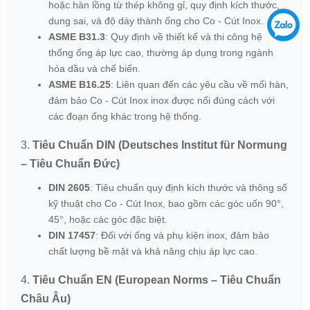
hoặc hàn lồng từ thép không gỉ, quy định kích thước,
dung sai, và độ dày thành ống cho Co - Cút Inox.
ASME B31.3
: Quy định về thiết kế và thi công hệ
thống ống áp lực cao, thường áp dụng trong ngành
hóa dầu và chế biến.
ASME B16.25
: Liên quan đến các yêu cầu về mối hàn,
đảm bảo Co - Cút Inox inox được nối đúng cách với
các đoạn ống khác trong hệ thống.
3.
Tiêu Chuẩn DIN (Deutsches Institut für Normung
– Tiêu Chuẩn Đức)
DIN 2605
: Tiêu chuẩn quy định kích thước và thông số
kỹ thuật cho Co - Cút Inox, bao gồm các góc uốn 90°,
45°, hoặc các góc đặc biệt.
DIN 17457
: Đối với ống và phụ kiện inox, đảm bảo
chất lượng bề mặt và khả năng chịu áp lực cao.
4.
Tiêu Chuẩn EN (European Norms – Tiêu Chuẩn
Châu Âu)