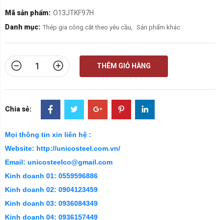
Mã sản phẩm:
O13JTKF97H
Danh mục:
Thép gia công cắt theo yêu cầu
,
Sản phẩm khác
THÊM GIỎ HÀNG
Chia sẻ:
Mọi thông tin xin liên hệ :
Website: http://unicosteel.com.vn/
Email: unicosteelco@gmail.com
Kinh doanh 01: 0559596886
Kinh doanh 02: 0904123459
Kinh doanh 03: 0936084349
Kinh doanh 04: 0936157449