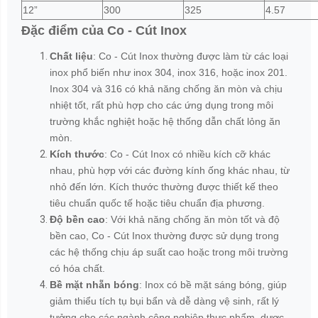
12”
300
325
4.57
Đặc điểm của Co - Cút Inox
Chất liệu
: Co - Cút Inox thường được làm từ các loại
inox phổ biến như inox 304, inox 316, hoặc inox 201.
Inox 304 và 316 có khả năng chống ăn mòn và chịu
nhiệt tốt, rất phù hợp cho các ứng dụng trong môi
trường khắc nghiệt hoặc hệ thống dẫn chất lỏng ăn
mòn.
Kích thước
: Co - Cút Inox có nhiều kích cỡ khác
nhau, phù hợp với các đường kính ống khác nhau, từ
nhỏ đến lớn. Kích thước thường được thiết kế theo
tiêu chuẩn quốc tế hoặc tiêu chuẩn địa phương.
Độ bền cao
: Với khả năng chống ăn mòn tốt và độ
bền cao, Co - Cút Inox thường được sử dụng trong
các hệ thống chịu áp suất cao hoặc trong môi trường
có hóa chất.
Bề mặt nhẵn bóng
: Inox có bề mặt sáng bóng, giúp
giảm thiểu tích tụ bụi bẩn và dễ dàng vệ sinh, rất lý
tưởng cho các ngành công nghiệp thực phẩm, dược