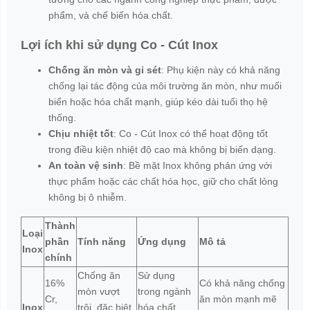
phẩm, và chế biến hóa chất.
Lợi ích khi sử dụng
Co - Cút Inox
Chống ăn mòn và gỉ sét
: Phụ kiện này có khả năng
chống lại tác động của môi trường ăn mòn, như muối
biển hoặc hóa chất mạnh, giúp kéo dài tuổi thọ hệ
thống.
Chịu nhiệt tốt
: Co - Cút Inox có thể hoạt động tốt
trong điều kiện nhiệt độ cao mà không bị biến dạng.
An toàn vệ sinh
: Bề mặt Inox không phản ứng với
thực phẩm hoặc các chất hóa học, giữ cho chất lỏng
không bị ô nhiễm.
Thành
Loại
phần
Tính năng
Ứng dụng
Mô tả
Inox
chính
Chống ăn
Sử dụng
16%
Có khả năng chống
mòn vượt
trong ngành
Cr,
ăn mòn mạnh mẽ
Inox
trội, đặc biệt
hóa chất,