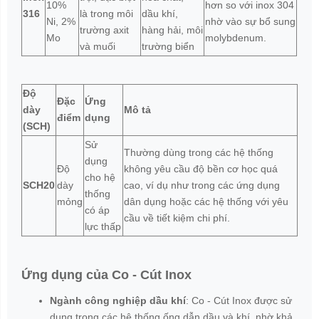
10%
hơn so với inox 304
316
là trong môi
dầu khí,
Ni, 2%
nhờ vào sự bổ sung
trường axit
hàng hải, môi
Mo
molybdenum.
và muối
trường biển
Độ
Đặc
Ứng
dày
Mô tả
điểm
dụng
(SCH)
Sử
Thường dùng trong các hệ thống
dụng
Độ
không yêu cầu độ bền cơ học quá
cho hệ
SCH20
dày
cao, ví dụ như trong các ứng dụng
thống
mỏng
dân dụng hoặc các hệ thống với yêu
có áp
cầu về tiết kiệm chi phí.
lực thấp
Ứng dụng của Co - Cút Inox
Ngành công nghiệp dầu khí
: Co - Cút Inox được sử
dụng trong các hệ thống ống dẫn dầu và khí, nhờ khả