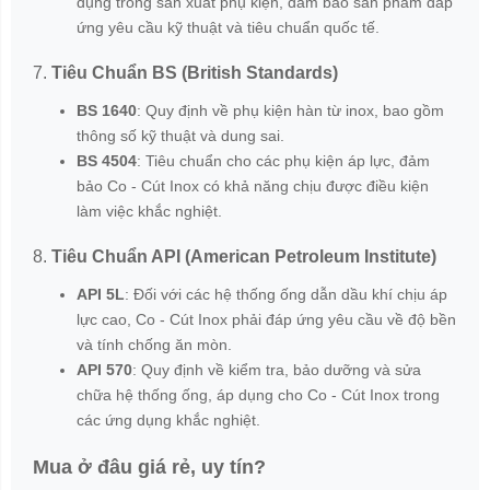
dụng trong sản xuất phụ kiện, đảm bảo sản phẩm đáp
ứng yêu cầu kỹ thuật và tiêu chuẩn quốc tế.
7.
Tiêu Chuẩn BS (British Standards)
BS 1640
: Quy định về phụ kiện hàn từ inox, bao gồm
thông số kỹ thuật và dung sai.
BS 4504
: Tiêu chuẩn cho các phụ kiện áp lực, đảm
bảo Co - Cút Inox có khả năng chịu được điều kiện
làm việc khắc nghiệt.
8.
Tiêu Chuẩn API (American Petroleum Institute)
API 5L
: Đối với các hệ thống ống dẫn dầu khí chịu áp
lực cao, Co - Cút Inox phải đáp ứng yêu cầu về độ bền
và tính chống ăn mòn.
API 570
: Quy định về kiểm tra, bảo dưỡng và sửa
chữa hệ thống ống, áp dụng cho Co - Cút Inox trong
các ứng dụng khắc nghiệt.
Mua ở đâu giá rẻ, uy tín?