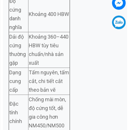
Độ
cứng
Khoảng 400 HBW
danh
nghĩa
Dải độ
Khoảng 360–440
cứng
HBW tùy tiêu
thường
chuẩn/nhà sản
gặp
xuất
Dạng
Tấm nguyên, tấm
cung
cắt, chi tiết cắt
cấp
theo bản vẽ
Chống mài mòn,
Đặc
độ cứng tốt, dễ
tính
gia công hơn
chính
NM450/NM500