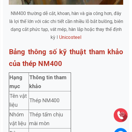
NM400 thường dễ cắt, khoan, hàn và gia công hơn, đây
là lợi thế lớn với các chi tiết cần nhiều lỗ bắt bulông, biên
dạng cắt phức tạp, vát mép, hàn lắp hoặc thay thế định
kỳ I
Unicosteel
Bảng thông số kỹ thuật tham khảo
của thép NM400
Hạng
Thông tin tham
mục
khảo
Tên vật
Thép NM400
liệu
Nhóm
Thép tấm chịu
vật liệu
mài mòn