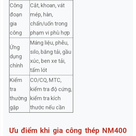
Công
Cắt, khoan, vát
đoạn
mép, hàn,
gia
chấn/uốn trong
công
phạm vi phù hợp
Máng liệu, phễu,
Ứng
silo, băng tải, gầu
dụng
xúc, ben xe tải,
chính
tấm lót
Kiểm
CO/CQ, MTC,
tra
kiểm tra độ cứng,
thường
kiểm tra kích
gặp
thước nếu cần
Ưu điểm khi gia công thép NM400