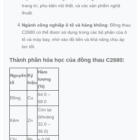
trang trí, phụ kiện nội thất, và các sản phẩm nghệ
thuật.
Ngành công nghiệp ô tô và hàng không
: Đồng thau
C2680 có thể được sử dụng trong các bộ phận của ô
tô và máy bay, nhờ vào độ bền và khả năng chịu áp
lực tốt.
Thành phần hóa học của đồng thau C2680:
Hàm
Nguyên
Ký
lượng
tố
hiệu
(%)
64.0 –
Đồng
Cu
68.0
Còn lại
(khoảng
Kẽm
Zn
32.0 –
36.0)
Chì
Pb
≤ 0.05