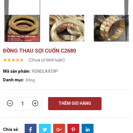
ĐỒNG THAU SỢI CUỐN C2680
(Chưa có bình luận)
Mã sản phẩm:
RSNDLAX59P
Danh mục:
Đồng
THÊM GIỎ HÀNG
Chia sẻ: