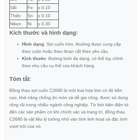
Sắt
Fe
≤ 0.10
Thiếc
Sn
≤ 0.10
Niken
Ni
≤ 0.30
Kích thước và hình dạng:
Hình dạng
: Sợi cuốn tròn, thường được cung cấp
theo cuộn hoặc theo đoạn cắt theo yêu cầu.
Kích thước
: Đường kính đa dạng, có thể tùy chỉnh
theo nhu cầu cụ thể của khách hàng.
Tóm tắt
:
Đồng thau sợi cuốn C2680 là một loại hợp kim có độ bền
cao, khả năng chống ăn mòn và dễ gia công, được sử dụng
rộng rãi trong nhiều ngành công nghiệp. Từ linh kiện điện tử
đến các sản phẩm cơ khí chính xác và trang trí, đồng thau
C2680 là vật liệu lý tưởng nhờ vào tính linh hoạt và đặc tính
vượt trội của nó.