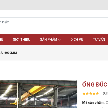
HỦ
GIỚI THIỆU
SẢN PHẨM
DỊCH VỤ
TƯ VẤN
DÀI 6000MM
ỐNG ĐÚC
(Ch
Mã sản phẩm:
C