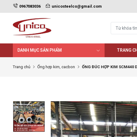
0967083036
unicosteelco@gmail.com
DANH MỤC SẢN PHẨM
TRANG C
Trang chủ
Ống hợp kim, cacbon
ỐNG ĐÚC HỢP KIM SCM440 