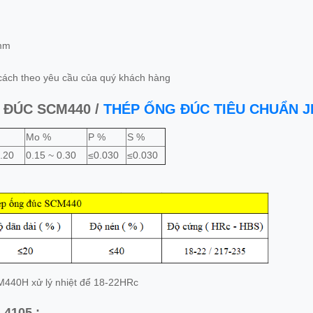
mm
 cách theo yêu cầu của quý khách hàng
 ĐÚC SCM440 /
THÉP ỐNG ĐÚC TIÊU CHUẨN JI
Mo %
P %
S %
1.20
0.15 ~ 0.30
≤0.030
≤0.030
CM440H xử lý nhiệt để 18-22HRc
4105 :