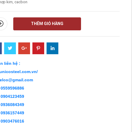
hợp kim, cacbon
THÊM GIỎ HÀNG
n liên hệ :
/unicosteel.com.vn/
eelco@gmail.com
 0559596886
 0904123459
 0936084349
 0936157449
 0903476016