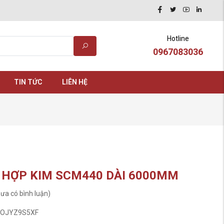
Hotline
0967083036
TIN TỨC
LIÊN HỆ
 HỢP KIM SCM440 DÀI 6000MM
ưa có bình luận)
OJYZ9S5XF