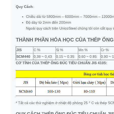
Quy Cách
:
Chiều dài từ 5800mm – 6000mm – 7000mm – 12000
Độ dày từ 2mm đến 200mm
Ngoài quy cách trên UnicoSteel chúng tôi còn cắt quy
THÀNH PHẦN HÓA HỌC CỦA THÉP ỐNG
JIS
C %
Si %
Mn %
Cr %
SCM440
0,38 ~ 0,43
0.15 ~ 0.35
0.60 ~ 0.85
0.90 ~ 
CƠ TÍNH CỦA THÉP ỐNG ĐÚC TIÊU CHUẨN JIS 4105:
* Tất cả các thử nghiệm ở nhiệt độ phòng 25 ° C và thép S
QUY CÁCH
T
HÉP ỐNG ĐÚC TIÊU CHUẨN JIS 