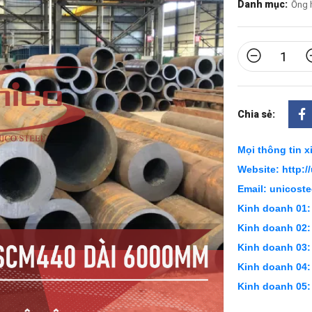
Danh mục:
Ống 
Chia sẻ:
Mọi thông tin xi
Website: http:/
Email: unicost
Kinh doanh 01:
Kinh doanh 02:
Kinh doanh 03:
Kinh doanh 04:
Kinh doanh 05: