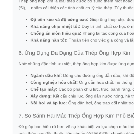
Thép ống hợp kim là loại thép được bổ sung thêm một hoặc n
(Si),... nhằm cải thiện các tính chất cơ lý của thép. Tùy thu
Độ bền kéo và độ cứng cao:
Giúp ống thép chịu đượ
Khả năng chịu nhiệt tốt:
Duy trì tính chất cơ học ở 
Chống ăn mòn hiệu quả:
Kháng lại tác động của hóa 
Khả năng hàn tốt:
Thuận tiện cho việc gia công và lắ
6. Ứng Dụng Đa Dạng Của Thép Ống Hợp Kim
Nhờ những đặc tính ưu việt, thép ống hợp kim được ứng dụng 
Ngành dầu khí:
Dùng cho đường ống dẫn dầu, khí đốt,
Công nghiệp hóa chất:
Ống dẫn hóa chất, hệ thống tr
Chế tạo máy:
Các bộ phận chịu lực, trục, bánh răng, c
Xây dựng:
Kết cấu chịu lực, ống dẫn nước nóng, hệ 
Nồi hơi và áp lực:
Ống dẫn hơi, ống trao đổi nhiệt tro
7. So Sánh Hai Mác Thép Ống Hợp Kim Phổ B
Để giúp bạn hiểu rõ hơn về sự khác biệt và lựa chọn mác t
mác thép này đều thuộc tiêu chuẩn ASTM A335, chuyên dùng