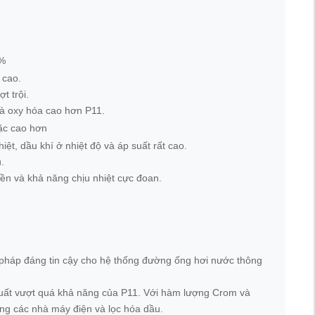
3%
 cao.
t trội.
à oxy hóa cao hơn P11.
ặc cao hơn
iệt, dầu khí ở nhiệt độ và áp suất rất cao.
.
bền và khả năng chịu nhiệt cực đoan.
i pháp đáng tin cậy cho hệ thống đường ống hơi nước thông
 suất vượt quá khả năng của P11. Với hàm lượng Crom và
ong các nhà máy điện và lọc hóa dầu.