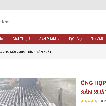
HỦ
GIỚI THIỆU
SẢN PHẨM
DỊCH VỤ
TƯ VẤN
G CHO MỌI CÔNG TRÌNH SẢN XUẤT
ỐNG HỢP
SẢN XUẤ
(Ch