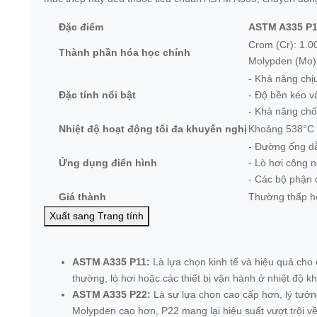
Đặc điểm
ASTM A335 P1
Crom (Cr): 1.0
Thành phần hóa học chính
Molypden (Mo):
- Khả năng chịu
Đặc tính nổi bật
- Độ bền kéo và
- Khả năng ch
Nhiệt độ hoạt động tối đa khuyến nghị
Khoảng 538°C 
- Đường ống dẫ
Ứng dụng điển hình
- Lò hơi công n
- Các bộ phận c
Giá thành
Thường thấp h
Xuất sang Trang tính
ASTM A335 P11:
Là lựa chọn kinh tế và hiệu quả cho
thường, lò hơi hoặc các thiết bị vận hành ở nhiệt độ 
ASTM A335 P22:
Là sự lựa chọn cao cấp hơn, lý tưởn
Molypden cao hơn, P22 mang lại hiệu suất vượt trội v