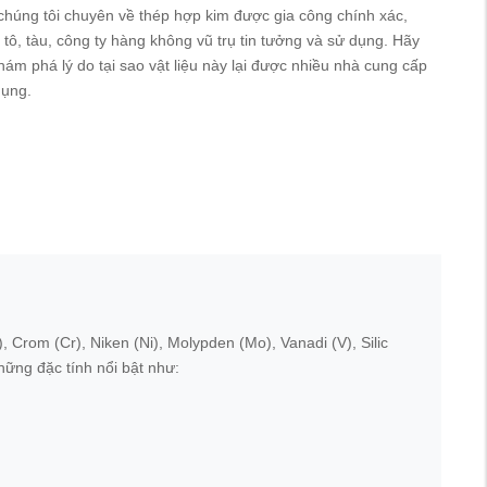
 chúng tôi chuyên về thép hợp kim được gia công chính xác,
tô, tàu, công ty hàng không vũ trụ tin tưởng và sử dụng. Hãy
hám phá lý do tại sao vật liệu này lại được nhiều nhà cung cấp
dụng.
Crom (Cr), Niken (Ni), Molypden (Mo), Vanadi (V), Silic
những đặc tính nổi bật như: