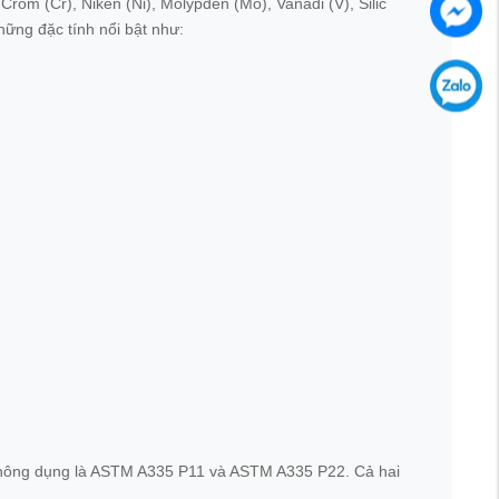
om (Cr), Niken (Ni), Molypden (Mo), Vanadi (V), Silic
những đặc tính nổi bật như:
t thông dụng là ASTM A335 P11 và ASTM A335 P22. Cả hai