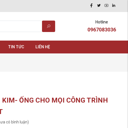
Hotline
0967083036
TIN TỨC
LIÊN HỆ
 KIM- ỐNG CHO MỌI CÔNG TRÌNH
T
ưa có bình luận)