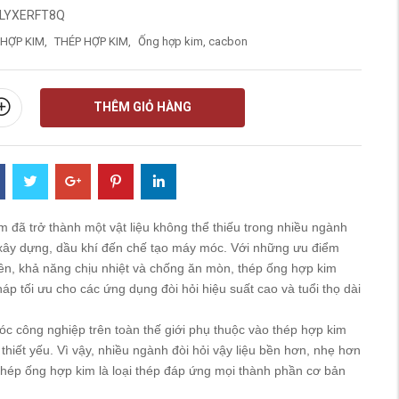
LYXERFT8Q
HỢP KIM
,
THÉP HỢP KIM
,
Ống hợp kim, cacbon
THÊM GIỎ HÀNG
 đã trở thành một vật liệu không thể thiếu trong nhiều ngành
 xây dựng, dầu khí đến chế tạo máy móc. Với những ưu điểm
bền, khả năng chịu nhiệt và chống ăn mòn, thép ống hợp kim
áp tối ưu cho các ứng dụng đòi hỏi hiệu suất cao và tuổi thọ dài
 công nghiệp trên toàn thế giới phụ thuộc vào thép hợp kim
thiết yếu. Vì vậy, nhiều ngành đòi hỏi vậy liệu bền hơn, nhẹ hơn
thép ống hợp kim là loại thép đáp ứng mọi thành phần cơ bản