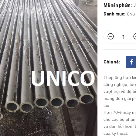
Mã sản phẩm:
J
Danh mục:
ỐNG 
Chia sẻ:
Thép ống hợp kim
công nghiệp, từ
vượt trội về độ 
mang đến giải ph
lâu.
Hơn 70% máy móc
cho các bộ phận 
và đàn hồi hơn, 
của kỹ thuật.