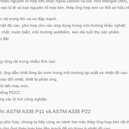
hiều nguyên tố hợp kim khác ngoài carbon và sắt, như Mangan (Mn), Cr
ộc vào tỷ lệ và loại nguyên tố hợp kim, thép ống hợp kim có thể sở hữu 
c tải trọng lớn và va đập mạnh.
nhiệt độ cao, phù hợp cho các ứng dụng trong môi trường khắc nghiệt.
chất, nước biển, môi trường axit/kiềm, kéo dài tuổi thọ sản phẩm.
p đặt.
rộng rãi trong nhiều lĩnh vực:
 ống dẫn chất lỏng ăn mòn trong môi trường áp suất và nhiệt độ cao.
ao đổi nhiệt, thiết bị phản ứng.
hi tiết máy móc.
thống PCCC.
ng các lò hơi công nghiệp.
iến: ASTM A335 P11 và ASTM A335 P22
hép phù hợp, chúng ta hãy cùng so sánh hai mác thép ống hợp kim rấ
 cho ống thép hợp kim liền mạch để sử dụng ở nhiệt độ cao.