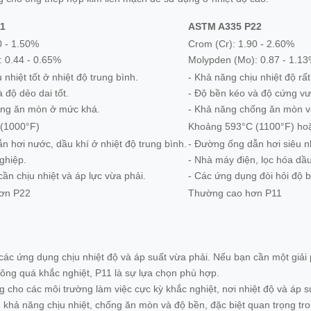
1
ASTM A335 P22
0 - 1.50%
Crom (Cr): 1.90 - 2.60%
 0.44 - 0.65%
Molypden (Mo): 0.87 - 1.1
 nhiệt tốt ở nhiệt độ trung bình.
- Khả năng chịu nhiệt độ rất
 độ dẻo dai tốt.
- Độ bền kéo và độ cứng vượ
ống ăn mòn ở mức khá.
- Khả năng chống ăn mòn v
(1000°F)
Khoảng 593°C (1100°F) ho
n hơi nước, dầu khí ở nhiệt độ trung bình.
- Đường ống dẫn hơi siêu nh
ghiệp.
- Nhà máy điện, lọc hóa dầu
ần chịu nhiệt và áp lực vừa phải.
- Các ứng dụng đòi hỏi độ 
ơn P22
Thường cao hơn P11
 các ứng dụng chịu nhiệt độ và áp suất vừa phải. Nếu bạn cần một giả
không quá khắc nghiệt, P11 là sự lựa chọn phù hợp.
g cho các môi trường làm việc cực kỳ khắc nghiệt, nơi nhiệt độ và áp
ề khả năng chịu nhiệt, chống ăn mòn và độ bền, đặc biệt quan trọng tr