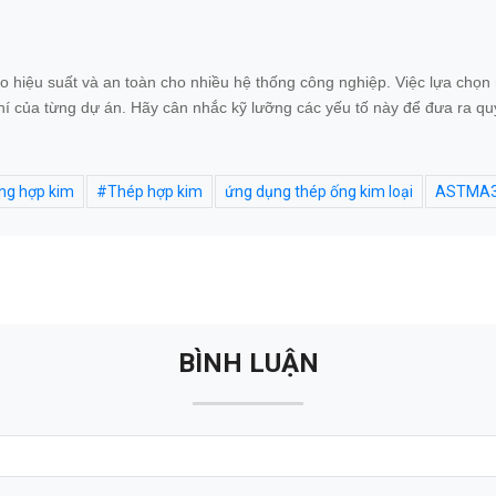
ảo hiệu suất và an toàn cho nhiều hệ thống công nghiệp. Việc lựa chọ
í của từng dự án. Hãy cân nhắc kỹ lưỡng các yếu tố này để đưa ra quyế
ng hợp kim
#Thép hợp kim
ứng dụng thép ống kim loại
ASTMA3
BÌNH LUẬN