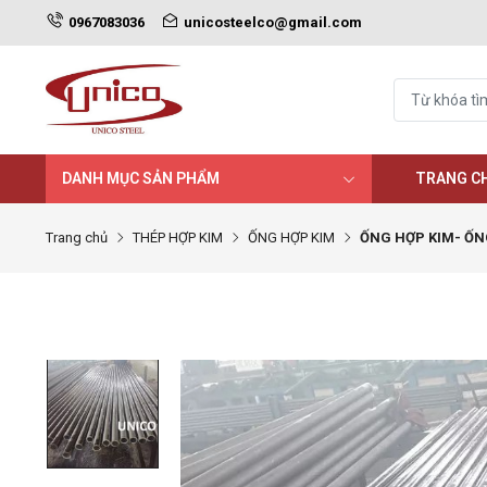
0967083036
unicosteelco@gmail.com
DANH MỤC SẢN PHẨM
TRANG C
Trang chủ
THÉP HỢP KIM
ỐNG HỢP KIM
ỐNG HỢP KIM- ỐN