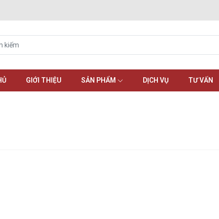
HỦ
GIỚI THIỆU
SẢN PHẨM
DỊCH VỤ
TƯ VẤN