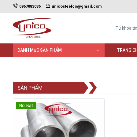
0967083036
unicosteelco@gmail.com
DANH MỤC SẢN PHẨM
TRANG C
SẢN PHẨM
Nổi Bật