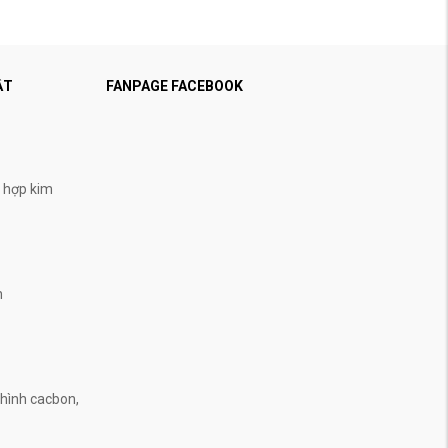
ẬT
FANPAGE FACEBOOK
, hợp kim
n
n
hình cacbon,