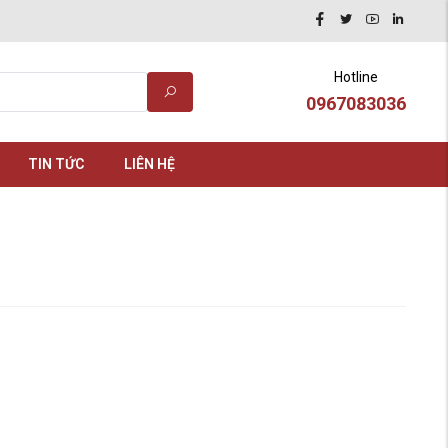
Hotline
0967083036
TIN TỨC
LIÊN HỆ