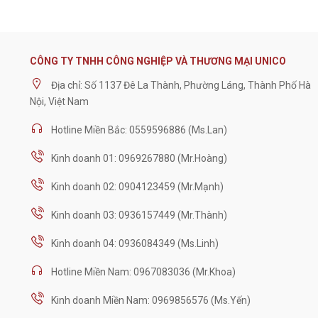
CÔNG TY TNHH CÔNG NGHIỆP VÀ THƯƠNG MẠI UNICO
Địa chỉ: Số 1137 Đê La Thành, Phường Láng, Thành Phố Hà
Nội, Việt Nam
Hotline Miền Bắc: 0559596886 (Ms.Lan)
Kinh doanh 01: 0969267880 (Mr.Hoàng)
Kinh doanh 02: 0904123459 (Mr.Mạnh)
Kinh doanh 03: 0936157449 (Mr.Thành)
Kinh doanh 04: 0936084349 (Ms.Linh)
Hotline Miền Nam: 0967083036 (Mr.Khoa)
Kinh doanh Miền Nam: 0969856576 (Ms.Yến)