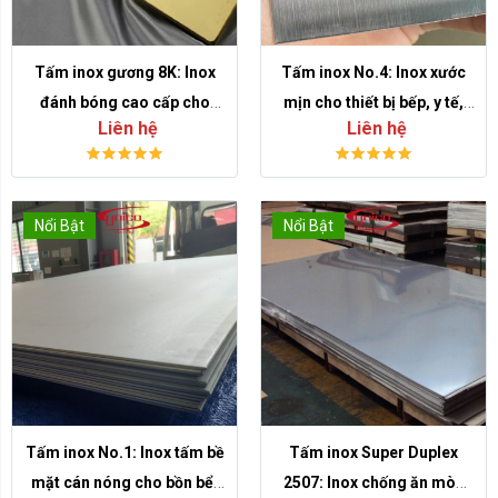
Tấm inox gương 8K: Inox
Tấm inox No.4: Inox xước
đánh bóng cao cấp cho
mịn cho thiết bị bếp, y tế,
Liên hệ
Liên hệ
showroom, thang máy và
thực phẩm và nội thất
nội thất
Nổi Bật
Nổi Bật
Tấm inox No.1: Inox tấm bề
Tấm inox Super Duplex
mặt cán nóng cho bồn bể,
2507: Inox chống ăn mòn