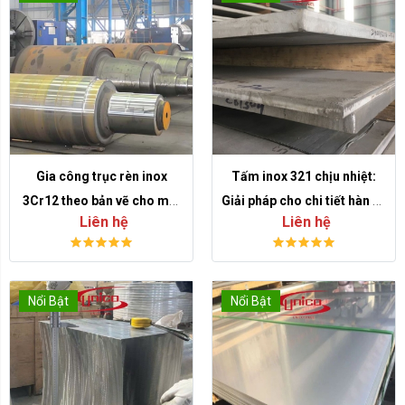
Gia công trục rèn inox
Tấm inox 321 chịu nhiệt:
3Cr12 theo bản vẽ cho môi
Giải pháp cho chi tiết hàn và
Liên hệ
Liên hệ
trường ăn mòn vừa
môi trường nhiệt cao
Nổi Bật
Nổi Bật