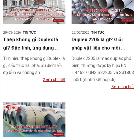
28/03/2026
TIN TỨC
26/03/2026
TIN TỨC
Thép không gỉ Duplex là
Duplex 2205 là gì? Giải
gì? Đặc tính, ứng dụng ...
pháp vật liệu cho môi ...
Tìm hiểu thép không gỉ Duplex là
Duplex 2205 là mác duplex phổ
gì, cấu trúc hai pha, ưu điểm về
biến, thường được ký hiệu EN
độ bền và chống ăn ...
1.4462 / UNS S32205 và S31803
Xem chi tiết
, nổi bật nhờ kết hợp độ ...
Xem chi tiết