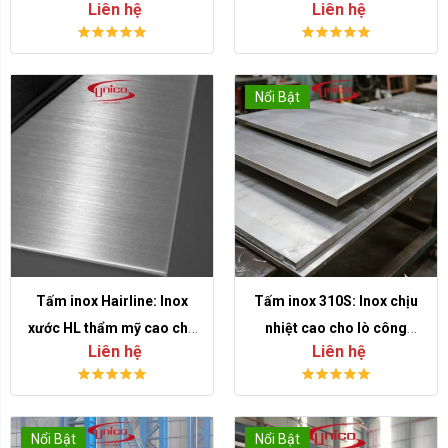
Liên hệ
Liên hệ
kết cấu và gia công công
cao cho offshore, dầu khí
nghiệp
và hàng hải
Nổi Bật
Tấm inox Hairline: Inox
Tấm inox 310S: Inox chịu
xước HL thẩm mỹ cao cho
nhiệt cao cho lò công
Liên hệ
Liên hệ
thang máy, nội thất và biển
nghiệp, khí xả và xử lý nhiệt
hiệu
Nổi Bật
Nổi Bật