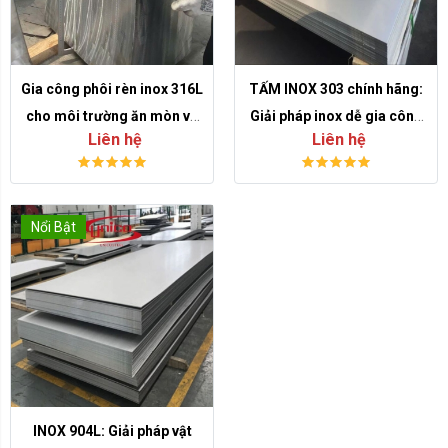
Gia công phôi rèn inox 316L
TẤM INOX 303 chính hãng:
cho môi trường ăn mòn và
Giải pháp inox dễ gia công
Liên hệ
Liên hệ
hóa chất
cho chi tiết kỹ thuật
Nổi Bật
INOX 904L: Giải pháp vật