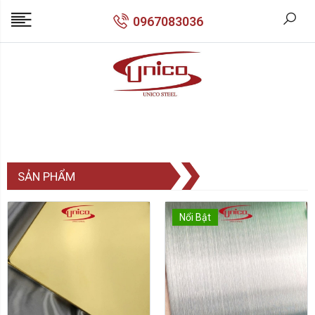
0967083036
SẢN PHẨM
Nổi Bật