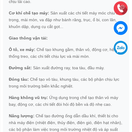
chịu tải cao.
Cơ khí chế tạo máy:
Sản xuất các chi tiết máy móc chịu tải
trọng, mài mòn, va đập như bánh răng, trục, ổ bi, con lăn,
khuôn dập, dụng cụ cắt gọt...
Giao thông vận tải:
Ô tô, xe máy:
Chế tạo khung gầm, thân vỏ, động cơ, hệ
thống treo, các chi tiết chịu lực và mài mòn.
Đường sắt:
Sản xuất đường ray, toa tàu, đầu máy.
Đóng tàu:
Chế tạo vỏ tàu, khung tàu, các bộ phận chịu lực
trong môi trường biển khắc nghiệt.
Hàng không vũ trụ:
Ứng dụng trong chế tạo thân vỏ máy
bay, động cơ, các chi tiết đòi hỏi độ bền và độ nhẹ cao.
Năng lượng:
Chế tạo đường ống dẫn dầu khí, thiết bị cho
nhà máy điện (nhiệt điện, thủy điện, điện gió, điện hạt nhân),
các bộ phận làm việc trong môi trường nhiệt độ và áp suất