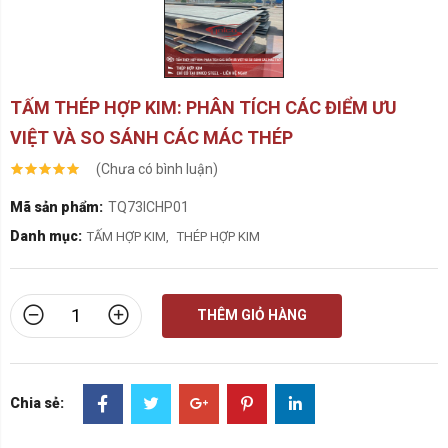
TẤM THÉP HỢP KIM: PHÂN TÍCH CÁC ĐIỂM ƯU
VIỆT VÀ SO SÁNH CÁC MÁC THÉP
(Chưa có bình luận)
Mã sản phẩm:
TQ73ICHP01
Danh mục:
TẤM HỢP KIM
,
THÉP HỢP KIM
THÊM GIỎ HÀNG
Chia sẻ: