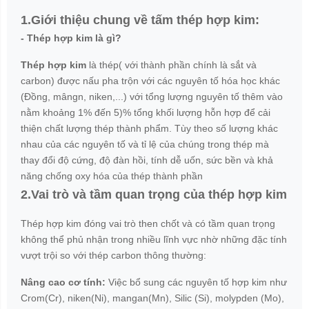
1.Giới thiệu chung về tấm thép hợp kim:
- Thép hợp kim là gì?
Thép hợp kim
là thép( với thành phần chính là sắt và
carbon) được nấu pha trộn với các nguyên tố hóa học khác
(Đồng, mângn, niken,...) với tổng lượng nguyên tố thêm vào
nằm khoảng 1% đến 5)% tổng khối lượng hỗn hợp để cải
thiện chất lượng thép thành phẩm. Tùy theo số lượng khác
nhau của các nguyên tố và tỉ lệ của chúng trong thép mà
thay đổi độ cứng, độ đàn hồi, tính dễ uốn, sức bền và khả
năng chống oxy hóa của thép thành phần
2.Vai trò và tầm quan trọng của thép hợp kim
Thép hợp kim đóng vai trò then chốt và có tầm quan trọng
không thể phủ nhận trong nhiều lĩnh vực nhờ những đặc tính
vượt trội so với thép carbon thông thường:
Nâng cao cơ tính:
Việc bổ sung các nguyên tố hợp kim như
Crom(Cr), niken(Ni), mangan(Mn), Silic (Si), molypden (Mo),