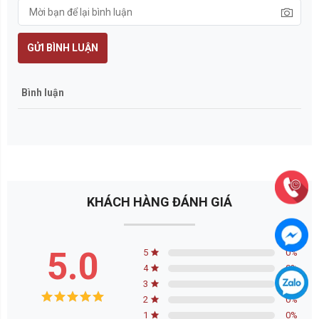
GỬI BÌNH LUẬN
Bình luận
KHÁCH HÀNG ĐÁNH GIÁ
5.0
5
0
%
4
0
%
3
0
%
2
0
%
1
0
%