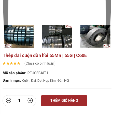
Thép đai cuộn đàn hồi 65Mn | 65G | C60E
(Chưa có bình luận)
Mã sản phẩm:
REUC8BAIT1
Danh mục:
Cuộn, Đai, Dẹt Hợp Kim- Đàn Hồi
THÊM GIỎ HÀNG