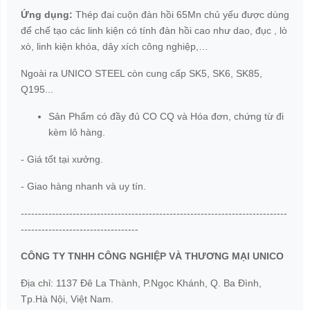
Ứng dụng:
Thép đai cuộn đàn hồi 65Mn chủ yếu được dùng
để chế tạo các linh kiện có tính đàn hồi cao như dao, đục , lò
xò, linh kiện khóa, dây xích công nghiệp,…
Ngoài ra UNICO STEEL còn cung cấp SK5, SK6, SK85,
Q195...
Sản Phẩm có đầy đủ CO CQ và Hóa đơn, chứng từ đi
kèm lô hàng.
- Giá tốt tại xưởng.
- Giao hàng nhanh và uy tín.
-----------------------------------------------------------------------------
----------------------------------
CÔNG TY TNHH CÔNG NGHIỆP VÀ THƯƠNG MẠI UNICO
Địa chỉ: 1137 Đê La Thành, P.Ngọc Khánh, Q. Ba Đình,
Tp.Hà Nội, Việt Nam.