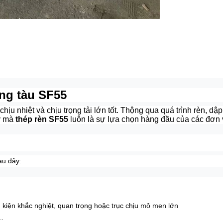
óng tàu SF55
hịu nhiệt và chịu trọng tải lớn tốt. Thộng qua quá trình rèn, dậ
ày mà
thép rèn SF55
luôn là sự lựa chọn hàng đầu của các đơn v
au đây:
 kiện khắc nghiệt, quan trọng hoặc trục chịu mô men lớn
n…