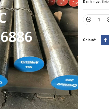
Danh mục:
Thép 
Chia sẻ: