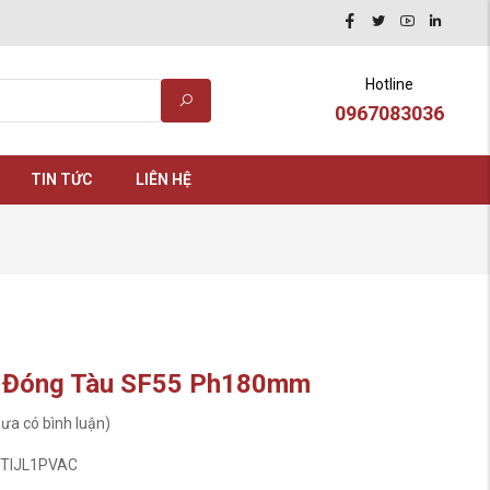
Hotline
0967083036
TIN TỨC
LIÊN HỆ
 Đóng Tàu SF55 Ph180mm
ưa có bình luận)
TIJL1PVAC