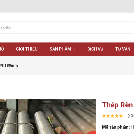
HỦ
GIỚI THIỆU
SẢN PHẨM
DỊCH VỤ
TƯ VẤN
5 Ph180mm
Thép Rèn
(Ch
Mã sản phẩm:
H