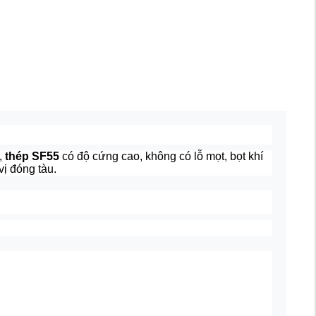
p,
thép SF55
có độ cứng cao, không có lỗ mọt, bọt khí
ị đóng tàu.