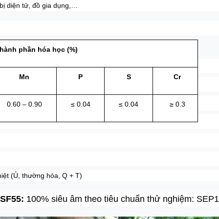
bị diện tử, đồ gia dụng,…
hành phần hóa học (%)
Mn
P
S
Cr
0.60 – 0.90
≤ 0.04
≤ 0.04
≥ 0.3
iệt (Ủ, thường hóa, Q + T)
 SF55:
100% siêu âm theo tiêu chuẩn thử nghiệm: SEP