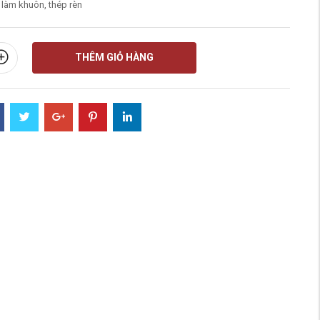
làm khuôn, thép rèn
THÊM GIỎ HÀNG