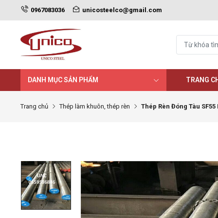
0967083036
unicosteelco@gmail.com
DANH MỤC SẢN PHẨM
TRANG C
Trang chủ
Thép làm khuôn, thép rèn
Thép Rèn Đóng Tàu SF5