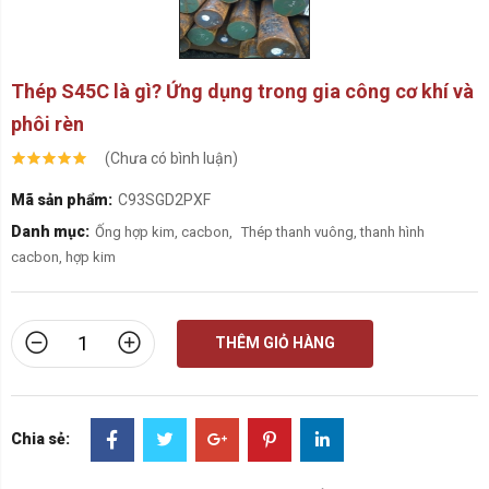
Thép S45C là gì? Ứng dụng trong gia công cơ khí và
phôi rèn
(Chưa có bình luận)
Mã sản phẩm:
C93SGD2PXF
Danh mục:
Ống hợp kim, cacbon
,
Thép thanh vuông, thanh hình
cacbon, hợp kim
THÊM GIỎ HÀNG
Chia sẻ: