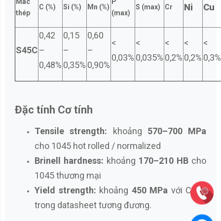
Mác
P
Ni
Cu
C (%)
Si (%)
Mn (%)
S (max)
Cr
thép
(max)
0,42
0,15
0,60
<
<
<
<
<
S45C
–
–
–
0,03%
0,035%
0,2%
0,2%
0,3%
0,48%
0,35%
0,90%
Đặc tính Cơ tính
Tensile strength:
khoảng
570–700 MPa
cho 1045 hot rolled / normalized
Brinell hardness:
khoảng
170–210 HB
cho
1045 thương mại
Yield strength:
khoảng
450 MPa
với C45E
trong datasheet tương đương.