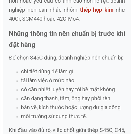
hơn hoặc yêu cầu cơ tính cao hơn rõ rệt, doanh
nghiệp nên cân nhắc nhóm
thép hợp kim
như
40Cr, SCM440 hoặc 42CrMo4.
Những thông tin nên chuẩn bị trước khi
đặt hàng
Để chọn S45C đúng, doanh nghiệp nên chuẩn bị:
chi tiết dùng để làm gì
tải làm việc ở mức nào
có cần nhiệt luyện hay tôi bề mặt không
cần dạng thanh, tấm, ống hay phôi rèn
bản vẽ, kích thước hoặc lượng dư gia công
môi trường sử dụng thực tế.
Khi đầu vào đủ rõ, việc chốt giữa thép S45C, C45,