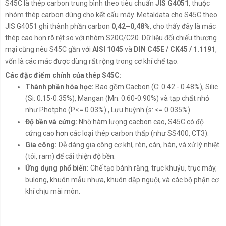
S45C là thép carbon trung bình theo tiêu chuẩn
JIS G4051
, thuộc
nhóm thép carbon dùng cho kết cấu máy. Metaldata cho S45C theo
JIS G4051 ghi thành phần carbon
0,42–0,48%
, cho thấy đây là mác
thép cao hơn rõ rệt so với nhóm S20C/C20. Dữ liệu đối chiếu thương
mại cũng nêu S45C gần với
AISI 1045
và
DIN C45E / CK45 / 1.1191
,
vốn là các mác được dùng rất rộng trong cơ khí chế tạo.
Các đặc điểm chính của thép S45C:
Thành phần hóa học:
Bao gồm Cacbon (C: 0.42 - 0.48%), Silic
(Si: 0.15-0.35%), Mangan (Mn: 0.60-0.90%) và tạp chất nhỏ
như Photpho (P<= 0.03%) , Lưu huỳnh (s: <= 0.035%).
Độ bền và cứng:
Nhờ hàm lượng cacbon cao, S45C có độ
cứng cao hơn các loại thép carbon thấp (như
SS400
,
CT3
).
Gia công:
Dễ dàng gia công cơ khí, rèn, cán, hàn, và xử lý nhiệt
(tôi, ram) để cải thiện độ bền.
Ứng dụng phổ biến:
Chế tạo bánh răng, trục khuỷu, trục máy,
bulong, khuôn mẫu nhựa, khuôn dập nguội, và các bộ phận cơ
khí chịu mài mòn.