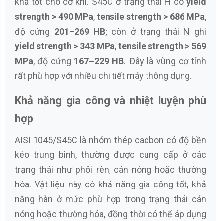
khá tốt cho cơ khí. S45C ở trạng thái H có
yield
strength > 490 MPa
,
tensile strength > 686 MPa
,
độ cứng
201–269 HB
; còn ở trạng thái N ghi
yield strength > 343 MPa
,
tensile strength > 569
MPa
, độ cứng
167–229 HB
. Đây là vùng cơ tính
rất phù hợp với nhiều chi tiết máy thông dụng.
Khả năng gia công và nhiệt luyện phù
hợp
AISI 1045/S45C là nhóm thép cacbon có độ bền
kéo trung bình, thường được cung cấp ở các
trạng thái như phôi rèn, cán nóng hoặc thường
hóa. Vật liệu này có khả năng gia công tốt, khả
năng hàn ở mức phù hợp trong trạng thái cán
nóng hoặc thường hóa, đồng thời có thể áp dụng