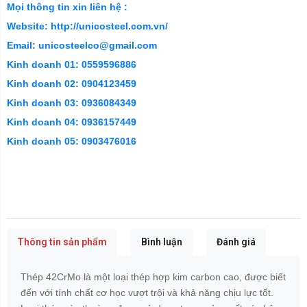
0.17
Silic (Si)
-
0.37
0.90
Chromium
-
(Cr)
1.20
0.15
Molybdenum
-
(Mo)
0.30
≤
Photpho (P)
0.025
Lưu huỳnh
≤
(S)
0.025
Tính chất cơ học
Độ bền kéo
: Thép 42CrMo có độ bền kéo cao,
thường khoảng 1000 MPa hoặc hơn.
Độ cứng
: Thép có thể đạt độ cứng Brinell từ 241 đến
277 HB sau khi được xử lý nhiệt.