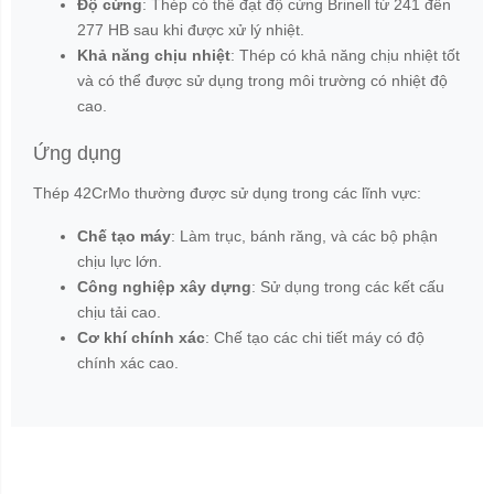
Thép tròn hợp kim
FANPAGE FACEBOOK
Bản quyền thuộc về unicosteel.com.vn