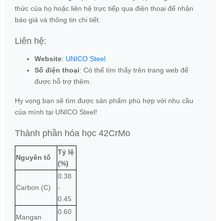
Kinh doanh 01: 0969267880 (Mr.Hoàng)
Kinh doanh 02: 0904123459 (Mr.Mạnh)
Kinh doanh 03: 0936157449 (Mr.Thành)
Kinh doanh 04: 0936084349 (Ms.Linh)
Hotline Miền Nam: 0967083036 (Mr.Khoa)
Kinh doanh Miền Nam: 0969856576 (Ms.Yến)
Email: unicosteelco@gmail.com
TIN TỨC MỚI
Giới thiệu
Sản phẩm
Dịch vụ