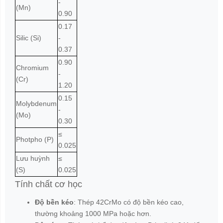
Tư vấn
Tin tức
Liên hệ
DÒNG SẢN PHẨM NỔI BẬT
Kim loại màu
Ống hợp kim, cacbon
Sợi dẹt, thanh dẹt cacbon, hợp kim
Thanh lục giác
Thép chịu mài mòn
Thép hình làm khe co giãn
Thép kháng thời tiết
Thép làm khuôn, thép rèn
Thép thanh vuông, thanh hình cacbon, hợp kim