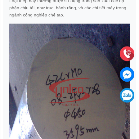
Khả năng chịu nhiệt
: Thép có khả năng chịu nhiệt tốt
và có thể được sử dụng trong môi trường có nhiệt độ
cao.
Ứng dụng
Thép 42CrMo thường được sử dụng trong các lĩnh vực:
Chế tạo máy
: Làm trục, bánh răng, và các bộ phận
chịu lực lớn.
Công nghiệp xây dựng
: Sử dụng trong các kết cấu
chịu tải cao.
Cơ khí chính xác
: Chế tạo các chi tiết máy có độ
chính xác cao.