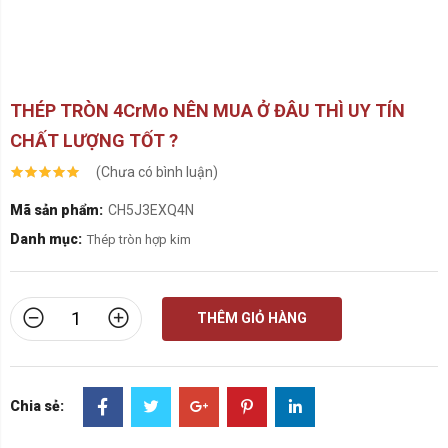
báo giá và thông tin chi tiết.
Liên hệ:
Website
:
UNICO Steel
Số điện thoại
: Có thể tìm thấy trên trang web để
được hỗ trợ thêm.
Hy vọng bạn sẽ tìm được sản phẩm phù hợp với nhu cầu
của mình tại UNICO Steel!
Thành phần hóa học 42CrMo
Tỷ lệ
Nguyên tố
(%)
0.38
Carbon (C)
-
0.45
0.60
Mangan
-
(Mn)
0.90