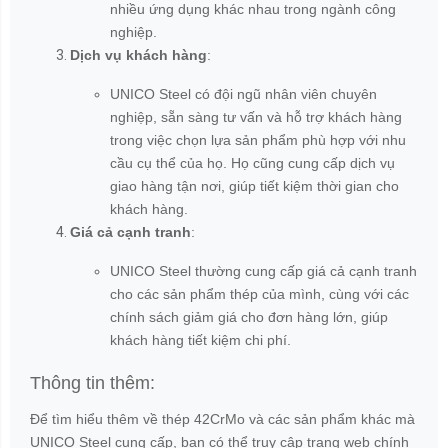
5.0
4
0
%
3
0
%
2
0
%
1
0
%
ĐÁNH GIÁ VÀ NHẬN XÉT
CÔNG TY TNHH CÔNG NGHIỆP VÀ THƯƠNG MẠI UNICO
Địa chỉ: Số 1137 Đê La Thành, Phường Láng, Thành Phố Hà Nội,
Việt Nam
Hotline Miền Bắc: 0559596886 (Ms.Lan)