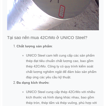
BÌNH LUẬN
GỬI BÌNH LUẬN
Bình luận
KHÁCH HÀNG ĐÁNH GIÁ
5
0
%