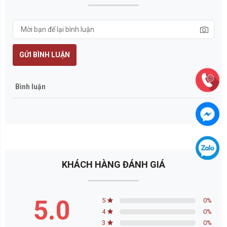
GỬI BÌNH LUẬN
Bình luận
KHÁCH HÀNG ĐÁNH GIÁ
5.0
5
0
%
4
0
%
3
0
%