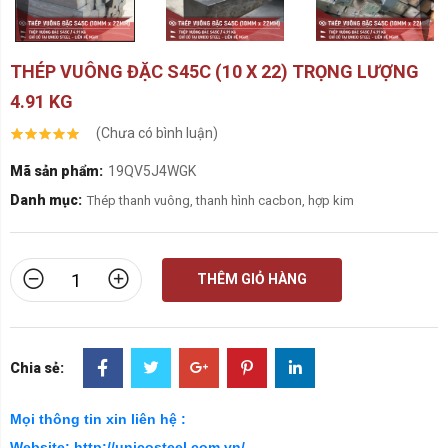
THÉP VUÔNG ĐẶC S45C (10 X 22) TRỌNG LƯỢNG
4.91 KG
(Chưa có bình luận)
Mã sản phẩm:
19QV5J4WGK
Danh mục:
Thép thanh vuông, thanh hình cacbon, hợp kim
THÊM GIỎ HÀNG
Chia sẻ:
Mọi thông tin xin liên hệ :
Website: http://unicosteel.com.vn/