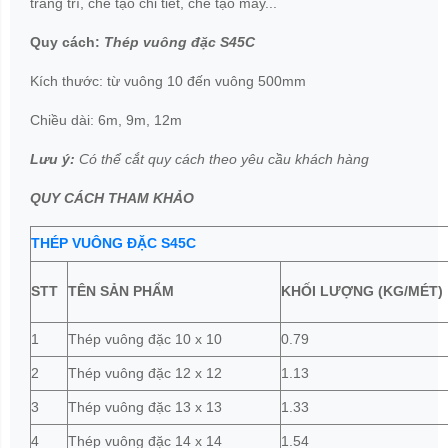
trang trí, chế tạo chi tiết, chế tạo máy...
Quy cách:
Thép vuông đặc S45C
Kích thước: từ vuông 10 đến vuông 500mm
Chiều dài: 6m, 9m, 12m
Lưu ý:
Có thể cắt quy cách theo yêu cầu khách hàng
QUY CÁCH THAM KHẢO
THÉP VUÔNG ĐẶC S45C
STT
TÊN SẢN PHẨM
KHỐI LƯỢNG (KG/MÉT)
1
Thép vuông đặc 10 x 10
0.79
2
Thép vuông đặc 12 x 12
1.13
3
Thép vuông đặc 13 x 13
1.33
4
Thép vuông đặc 14 x 14
1.54