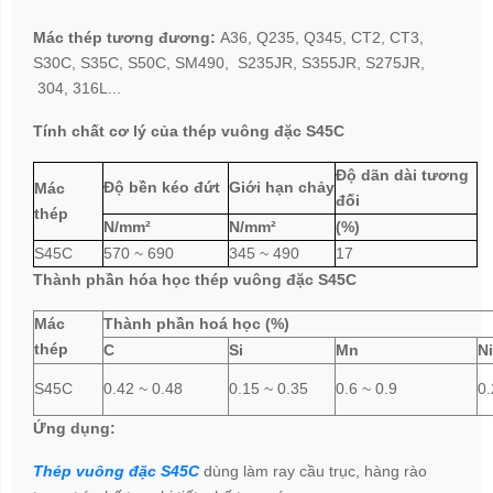
Mác thép tương đương:
A36, Q235, Q345, CT2, CT3,
S30C, S35C, S50C, SM490, S235JR, S355JR, S275JR,
304, 316L...
Tính chất cơ lý của thép vuông đặc S45C
Độ dãn dài tương
Độ bền kéo đứt
Giới hạn chảy
Mác
đối
thép
N/mm²
N/mm²
(%)
S45C
570 ~ 690
345 ~ 490
17
Thành phần hóa học thép vuông đặc S45C
Mác
Thành phần hoá học (%)
thép
C
Si
Mn
Ni
S45C
0.42 ~ 0.48
0.15 ~ 0.35
0.6 ~ 0.9
0.
Ứng dụng:
Thép vuông đặc S45C
dùng làm ray cầu trục, hàng rào