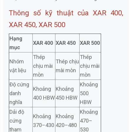
Thông số kỹ thuật của XAR 400,
XAR 450, XAR 500
Hạng
XAR 400
XAR 450
XAR 500
mục
Thép
Thép
Nhóm
Thép chịu
chịu mài
chịu mài
vật liệu
mài mòn
mòn
mòn
Độ cứng
Khoảng
Khoảng
Khoảng
danh
500
400 HBW
450 HBW
nghĩa
HBW
Dải độ
Khoảng
Khoảng
Khoảng
cứng
470–
370–430
420–480
tham
530