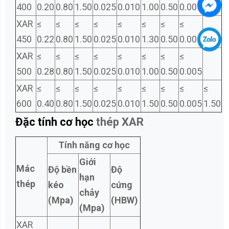
400
0.20
0.80
1.50
0.025
0.010
1.00
0.50
0.005
XAR
≤
≤
≤
≤
≤
≤
≤
≤
450
0.22
0.80
1.50
0.025
0.010
1.30
0.50
0.005
XAR
≤
≤
≤
≤
≤
≤
≤
≤
500
0.28
0.80
1.50
0.025
0.010
1.00
0.50
0.005
XAR
≤
≤
≤
≤
≤
≤
≤
≤
≤
600
0.40
0.80
1.50
0.025
0.010
1.50
0.50
0.005
1.50
Đặc tính cơ học
thép XAR
Tính năng cơ học
Giới
Mác
Độ bền
Độ
hạn
thép
kéo
cứng
chảy
(Mpa)
(HBW)
(Mpa)
XAR