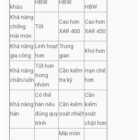
HBW
HBW
khảo
HBW
Khả năng
Cao hơn
Cao hơn
chống
Tốt
XAR 400
XAR 450
mài mòn
Khả năng
Linh hoạt
Trung
Khó hơn
gia công
hơn
gian
Tốt hơn
Khả năng
Cần kiểm
Hạn chế
trong
chấn/uốn
tra kỹ
hơn
nhóm
Có thể
Cần
Khả năng
hàn nếu
Cần kiểm
kiểm
hàn
đúng quy
soát nhiệt
soát
trình
chặt hơn
Mài mòn