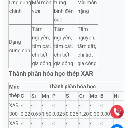
Ứng dụng
Mài mòn
trung
Mài mòn
chính
vừa
bình đến
nặng
cao
Tấm
Tấm
Tấm
nguyên,
nguyên,
nguyên,
Dạng
tấm cắt,
tấm cắt,
tấm cắt,
cung cấp
chi tiết
chi tiết
chi tiết
gia công
gia công
gia công
Thành phần hóa học thép XAR
Thành phần hóa học
Mác
thép
C
Si
Mn
P
S
Cr
Mo
B
Ni
XAR
≤
≤
≤
≤
≤
≤
≤
≤
300
0.22
0.65
1.50
0.025
0.025
1.20
0.30
0.005
XAR
≤
≤
≤
≤
≤
≤
≤
≤