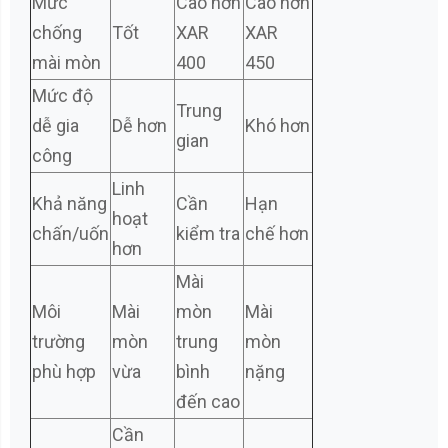
Mức
Cao hơn
Cao hơn
chống
Tốt
XAR
XAR
mài mòn
400
450
Mức độ
Trung
dễ gia
Dễ hơn
Khó hơn
gian
công
Linh
Khả năng
Cần
Hạn
hoạt
chấn/uốn
kiểm tra
chế hơn
hơn
Mài
Môi
Mài
mòn
Mài
trường
mòn
trung
mòn
phù hợp
vừa
bình
nặng
đến cao
Cần