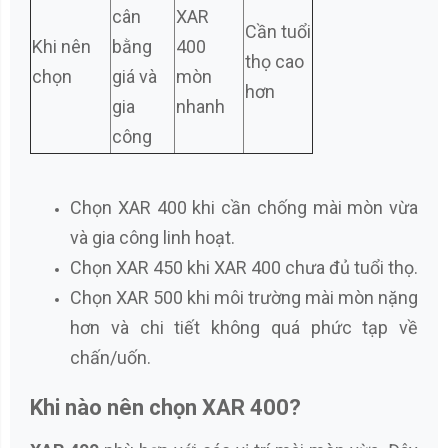
cân
XAR
Cần tuổi
Khi nên
bằng
400
thọ cao
chọn
giá và
mòn
hơn
gia
nhanh
công
Chọn XAR 400 khi cần chống mài mòn vừa
và gia công linh hoạt.
Chọn XAR 450 khi XAR 400 chưa đủ tuổi thọ.
Chọn XAR 500 khi môi trường mài mòn nặng
hơn và chi tiết không quá phức tạp về
chấn/uốn.
Khi nào nên chọn XAR 400?