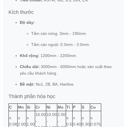
Tiêu chuẩn:
ASTM, GB, JIS, DIN, EN.
Kích thước
Độ dày:
Tấm cán nóng: 3mm - 190mm.
Tấm cán nguội: 0.3mm - 3.0mm.
Khổ rộng:
1200mm - 2200mm.
Chiều dài:
3000mm - 6000mm hoặc sản xuất theo
yêu cầu khách hàng.
Bề mặt:
No1, 2B, BA, Hairline.
Thành phần hóa học
C
Mn
Si
Cr
Ni
Mo
Ti
P
S
Cu
16.00
10.00
2.00
≤
≤
≤
≤
≤
≤
≤
-
-
-
0.08
2.00
1.00
0.5
0.40
0.30
0.075