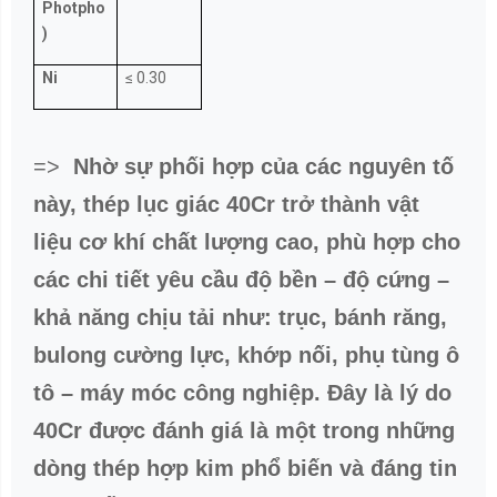
CÔNG TY TNHH CÔNG NGHIỆP VÀ THƯƠNG MẠI UNICO
Địa chỉ: Số 1137 Đê La Thành, Phường Láng, Thành Phố Hà Nội,
Việt Nam
Hotline Miền Bắc: 0559596886 (Ms.Lan)
Kinh doanh 01: 0969267880 (Mr.Hoàng)
Kinh doanh 02: 0904123459 (Mr.Mạnh)
Kinh doanh 03: 0936157449 (Mr.Thành)
Kinh doanh 04: 0936084349 (Ms.Linh)
Hotline Miền Nam: 0967083036 (Mr.Khoa)
Kinh doanh Miền Nam: 0969856576 (Ms.Yến)
Email: unicosteelco@gmail.com