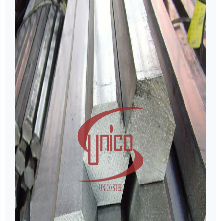
các chi tiết yêu cầu độ bền – độ cứng –
khả năng chịu tải như: trục, bánh răng,
bulong cường lực, khớp nối, phụ tùng ô
tô – máy móc công nghiệp. Đây là lý do
40Cr được đánh giá là một trong những
dòng thép hợp kim phổ biến và đáng tin
cậy nhất trên thị trường hiện nay.
4. Liên hệ báo giá
Website :
https://unicosteel.com.vn
Để được báo giá tốt nhất !!