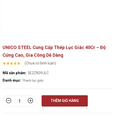
- Khả năng chịu lực – chịu tải
mạnh:
hàm lượng Cr giúp vật liệu có độ
cứng bề mặt tốt, chịu mài mòn và chịu va
đập cao.
- Dễ gia công nhiệt luyện :
thấm carbon,
tăng độ bền và tuổi thọ sản phẩm.
- Độ bền kéo – độ giãn tốt :
40Cr thích
hợp sản xuất các chi tiết chính xác và làm
việc trong môi trường áp lực lớn.
- Bề mặt thép đẹp – ít khuyết tật ,
tối ưu
cho các sản phẩm yêu cầu thẩm mỹ hoặc
độ chính xác cao.
-
Ứng dụng đa dạng
: Chế tạo bulong,