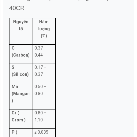
KHÁCH HÀNG ĐÁNH GIÁ
5.0
5
0
%
4
0
%
3
0
%
2
0
%
1
0
%
ĐÁNH GIÁ VÀ NHẬN XÉT