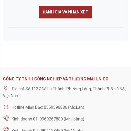
Bản quyền thuộc về unicosteel.com.vn