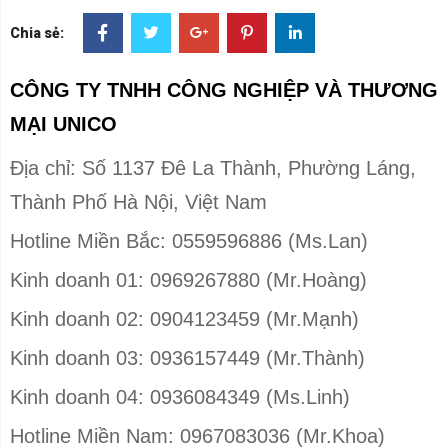
trục, bánh răng, khớp nối, phụ tùng cơ khí.