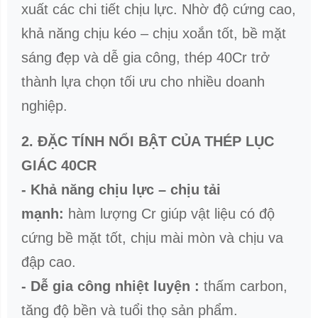
3. Bảng thành phần của lục giác thép
40CR
Nguyên
Hàm
tố
lượng
(%)
C
0.37 –
(Carbon)
0.44
Si
0.17 –