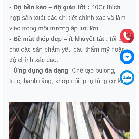
(Silicon)
0.37
Mn
0.50 –
(Mangan
0.80
)
Cr
(
0.80 –
Crom )
1.10
P
(
≤ 0.035
Photpho
)
Ni
≤ 0.30
=>
Nhờ sự phối hợp của các nguyên tố
này, thép lục giác 40Cr trở thành vật
liệu cơ khí chất lượng cao, phù hợp cho