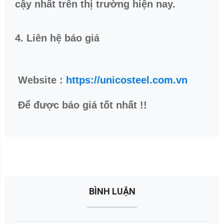
TIN TỨC MỚI
Giới thiệu
Sản phẩm
Dịch vụ
Tư vấn
Tin tức
Liên hệ
DÒNG SẢN PHẨM NỔI BẬT
Kim loại màu
Ống hợp kim, cacbon
Sợi dẹt, thanh dẹt cacbon, hợp kim
Thanh lục giác
Thép chịu mài mòn